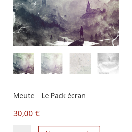
Meute – Le Pack écran
30,00
€
quantité
A