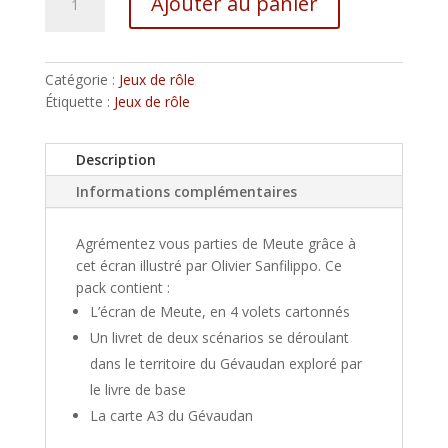
Ajouter au panier
de
l
Meute
t
-
e
Le
r
Catégorie :
Jeux de rôle
Pack
n
Étiquette :
Jeux de rôle
écran
a
t
Description
i
v
Informations complémentaires
e
:
Agrémentez vous parties de Meute grâce à
cet écran illustré par Olivier Sanfilippo. Ce
pack contient :
L’écran de Meute, en 4 volets cartonnés
Un livret de deux scénarios se déroulant
dans le territoire du Gévaudan exploré par
le livre de base
La carte A3 du Gévaudan