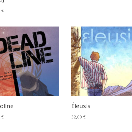
0
€
dline
Éleusis
0
€
32,00
€