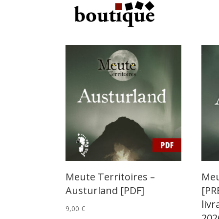
Meute Territoires –
Meu
Austurland [PDF]
[P
liv
9,00
€
202