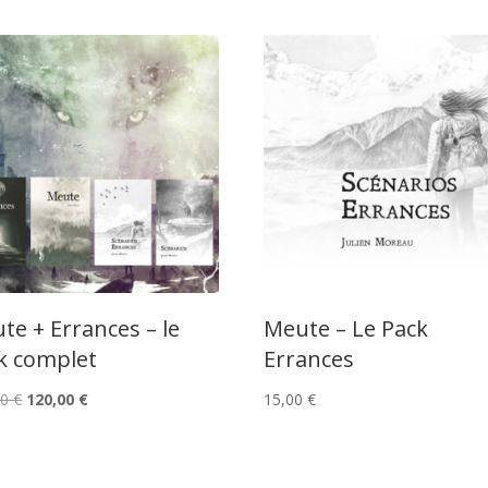
te + Errances – le
Meute – Le Pack
k complet
Errances
Le
Le
00
€
120,00
€
15,00
€
prix
prix
initial
actuel
était :
est :