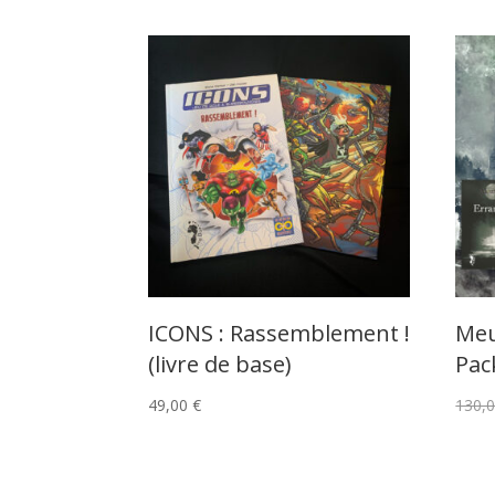
ICONS : Rassemblement !
Meu
(livre de base)
Pac
49,00
€
130,