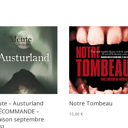
te – Austurland
Notre Tombeau
RÉCOMMANDE –
15,00
€
raison septembre
6]