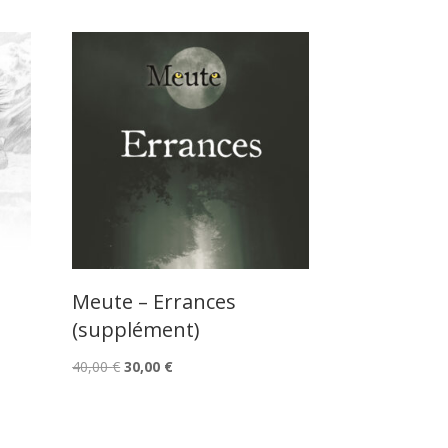
Meute – Errances
(supplément)
Le
Le
40,00
€
30,00
€
prix
prix
initial
actuel
était :
est :