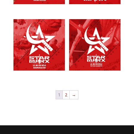
1
2
→