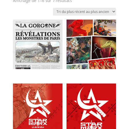
Trié
Affichage de 1–6 sur 7 résultats
du
plus
récent
au
plus
ancien