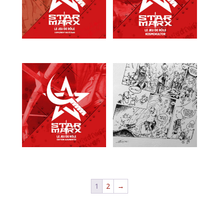
1
2
→