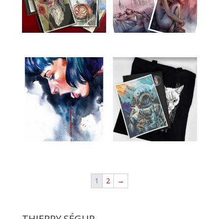
1
2
→
THIERRY SÉGUR