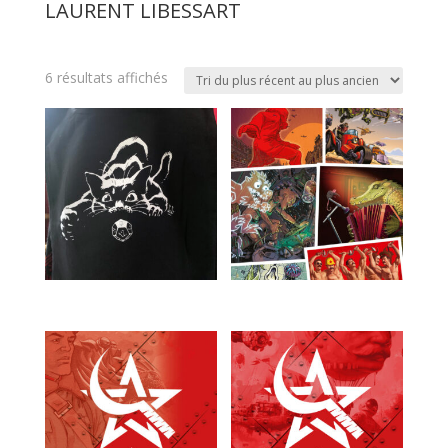
LAURENT LIBESSART
Trié
6 résultats affichés
du
plus
récent
au
plus
ancien