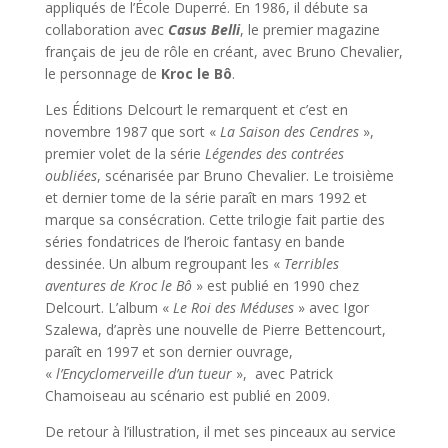
appliqués de l’École Duperré. En 1986, il débute sa
collaboration avec
Casus Belli
, le premier magazine
français de jeu de rôle en créant, avec Bruno Chevalier,
le personnage de
Kroc le Bô
.
Les Éditions Delcourt le remarquent et c’est en
novembre 1987 que sort «
La Saison des Cendres
»,
premier volet de la série
Légendes des contrées
oubliées
, scénarisée par Bruno Chevalier. Le troisième
et dernier tome de la série paraît en mars 1992 et
marque sa consécration. Cette trilogie fait partie des
séries fondatrices de l’heroic fantasy en bande
dessinée. Un album regroupant les «
Terribles
aventures de Kroc le Bô
» est publié en 1990 chez
Delcourt. L’album «
Le Roi des Méduses
» avec Igor
Szalewa, d’après une nouvelle de Pierre Bettencourt,
paraît en 1997 et son dernier ouvrage,
«
l’Encyclomerveille d’un tueur
», avec Patrick
Chamoiseau au scénario est publié en 2009.
De retour à l’illustration, il met ses pinceaux au service