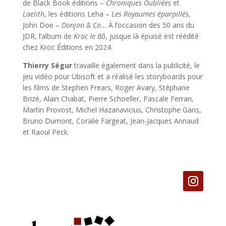
de Black Book éditions –
Chroniques Oubliées
et
Laelith
, les éditions Leha –
Les Royaumes éparpillés
,
John Doe –
Donjon & Co
… À l’occasion des 50 ans du
JDR, l’album de
Kroc le Bô
, jusque là épuisé est réédité
chez Kroc Éditions en 2024.
Thierry Ségur
travaille également dans la publicité, le
jeu vidéo pour Ubisoft et a réalisé les storyboards pour
les films de Stephen Frears, Roger Avary, Stéphane
Brizé, Alain Chabat, Pierre Schoeller, Pascale Ferran,
Martin Provost, Michel Hazanavicius, Christophe Gans,
Bruno Dumont, Coralie Fargeat, Jean-Jacques Annaud
et Raoul Peck.