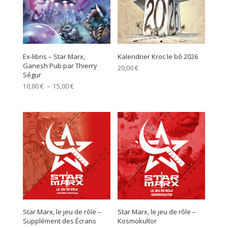
Ex-libris – Star Marx,
Kalendrier Kroc le bô 2026
Ganesh Pub par Thierry
20,00
€
Ségur
Plage
10,00
€
–
15,00
€
de
prix :
10,00 €
à
15,00 €
Star Marx, le jeu de rôle –
Star Marx, le jeu de rôle –
Supplément des Écrans
Kosmokultor