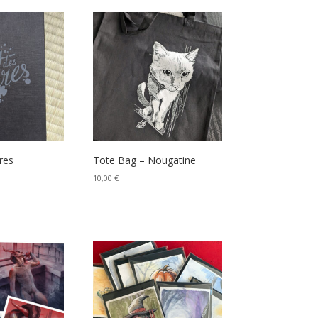
res
Tote Bag – Nougatine
10,00
€