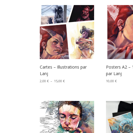
Cartes – Illustrations par
Posters A2 – 1
Lanj
par Lanj
Plage
2,00
€
–
15,00
€
10,00
€
de
prix :
2,00 €
à
15,00 €