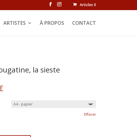
Articles 0
ARTISTES
À PROPOS
CONTACT
ugatine, la sieste
Plage
€
de
prix :
5,00 €
à
Effacer
25,00 €