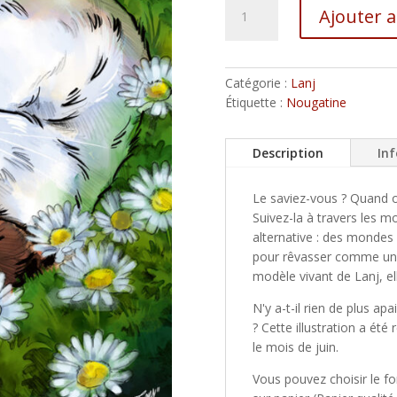
quantité
Ajouter 
de
Les
A
Voyages
l
de
Catégorie :
Lanj
t
Nougatine,
Étiquette :
Nougatine
e
la
r
sieste
n
Description
In
a
t
Le saviez-vous ? Quand o
i
Suivez-la à travers les mo
v
alternative : des mondes 
e
pour rêvasser comme un c
:
modèle vivant de Lanj, el
N'y a-t-il rien de plus apa
? Cette illustration a été
le mois de juin.
Vous pouvez choisir le f