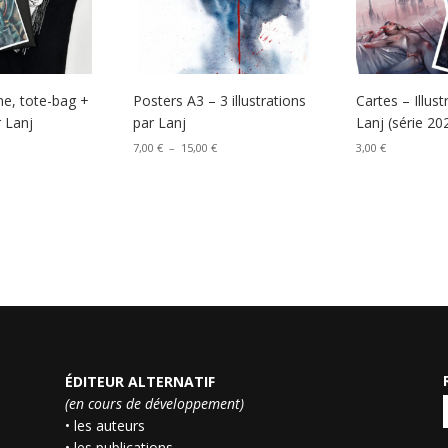
e, tote-bag +
Posters A3 – 3 illustrations
Cartes – Illust
r Lanj
par Lanj
Lanj (série 20
Plage
7,00
€
–
15,00
€
3,00
€
de
prix :
7,00 €
à
15,00 €
ÉDITEUR ALTERNATIF
(en cours de développement)
• les auteurs
• les publications