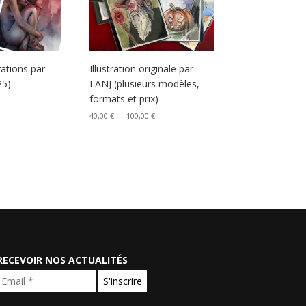
rations par
Illustration originale par
25)
LANJ (plusieurs modèles,
formats et prix)
Plage
40,00
€
–
100,00
€
de
prix :
40,00 €
à
100,00 €
RECEVOIR NOS ACTUALITÉS