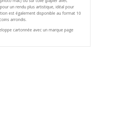
é photo mat) ou sur toile (papier avec
pour un rendu plus artistique, idéal pour
tration est également disponible au format 10
coins arrondis.
nveloppe cartonnée avec un marque page