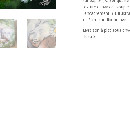
sur papier (Papier qualit
texture canvas et souple 
l'encadrement !). L'illus
x 15 cm sur dibond avec 
Livraison à plat sous e
illustré.