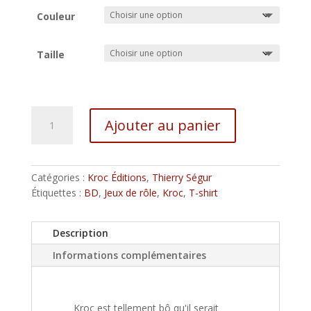
Couleur
Taille
quantité
Ajouter au panier
de
Kroc
A
le
l
bô,
Catégories :
Kroc Éditions
,
Thierry Ségur
t
le
Étiquettes :
BD
,
Jeux de rôle
,
Kroc
,
T-shirt
e
t-
r
shirt
n
Description
a
Informations complémentaires
t
i
v
e
Kroc est tellement bô qu'il serait