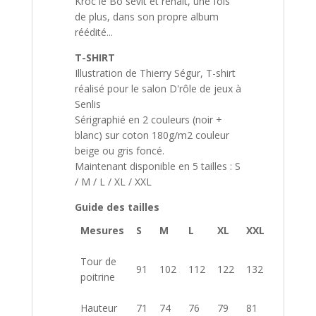
Kroc le Bô sévit et renaît, une fois
de plus, dans son propre album
réédité...
T-SHIRT
Illustration de Thierry Ségur, T-shirt
réalisé pour le salon D'rôle de jeux à
Senlis
Sérigraphié en 2 couleurs (noir +
blanc) sur coton 180g/m2 couleur
beige ou gris foncé.
Maintenant disponible en 5 tailles : S
/ M / L / XL / XXL
Guide des tailles
Mesures
S
M
L
XL
XXL
Tour de
91
102
112
122
132
poitrine
Hauteur
71
74
76
79
81