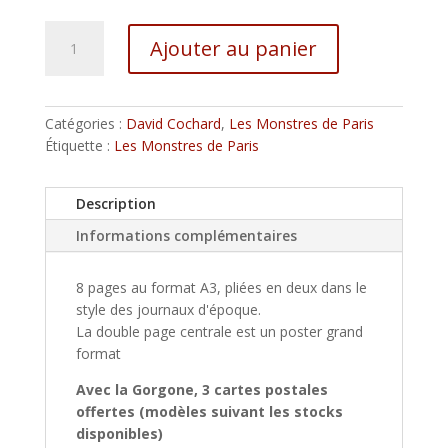
quantité
A
Ajouter au panier
de
l
La
t
Gorgone
e
n°0
r
Catégories :
David Cochard
,
Les Monstres de Paris
n
Étiquette :
Les Monstres de Paris
a
t
Description
i
v
Informations complémentaires
e
:
8 pages au format A3, pliées en deux dans le
style des journaux d'époque.
La double page centrale est un poster grand
format
Avec la Gorgone, 3 cartes postales
offertes (modèles suivant les stocks
disponibles)