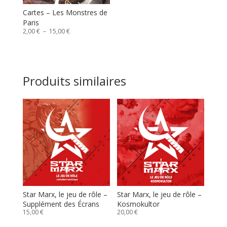
Cartes – Les Monstres de
Paris
Plage
2,00
€
–
15,00
€
de
prix :
2,00 €
à
15,00 €
Produits similaires
Star Marx, le jeu de rôle –
Star Marx, le jeu de rôle –
Supplément des Écrans
Kosmokultor
15,00
€
20,00
€