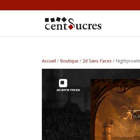
Accueil
/
Boutique
/
2d Sans Faces
/ Nightprowle