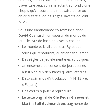
L'aventure peut survenir autant au fond d'une
chope, qu'en ouvrant la mauvaise porte ou
en discutant avec les singes savants de Mint
Knoll.
Sous une flamboyante couverture signée
David
Coc
h
ard
– un vétéran du monde du
jeu – le livre de base de
Itras By
contient :
Le monde et la ville de Itras By et des
terres qui l’entourent, quartier par quartier
Des règles de jeu élémentaires et ludiques
Un ensemble de conseils de jeu destinés
aussi bien aux débutants qu’aux vétérans
Deux scénarios d’introduction (« N°13 » et
« Edgar »)
Des cartes à jouer à reproduire
Le texte original de
Ole Peder Giaever
et
Martin Bull Gudmundsen
, augmenté de