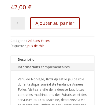
42,00
€
quantité
A
Ajouter au panier
de
l
ITRAS
t
BY
e
-
r
Catégorie :
2d Sans Faces
Livre
n
Étiquette :
Jeux de rôle
de
a
base
t
Description
i
v
Informations complémentaires
e
:
Venu de Norvège,
Itras By
est le jeu de rôle
du fantastique surréaliste tendance Années
Folles. Visitez la ville de la déesse Itra, luttez
contre les machinations des Futuristes et des
serviteurs du Dieu Machine, découvrez la vie
en marge des Limbes et des Terres étranges.