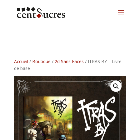
Accueil
/
Boutique
/
2d Sans Faces
/ ITRAS BY – Livre
de base